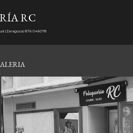
Ir al contenido principal
RÍA RC
yud (Zaragoza) 876 046078
ALERIA