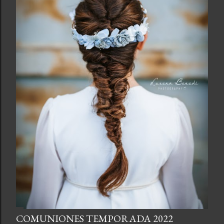
a
s
COMUNIONES TEMPORADA 2022