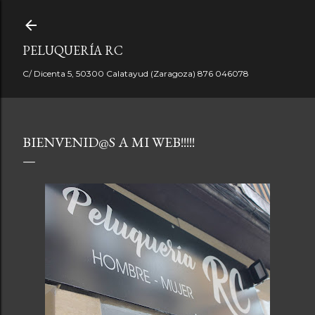
Ir al contenido principal
PELUQUERÍA RC
C/ Dicenta 5, 50300 Calatayud (Zaragoza) 876 046078
BIENVENID@S A MI WEB!!!!!